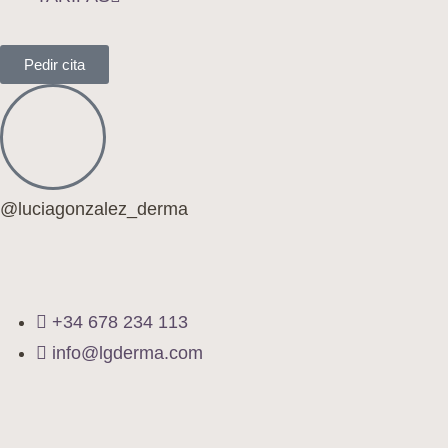
Pedir cita
@luciagonzalez_derma
+34 678 234 113
info@lgderma.com