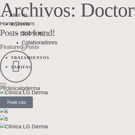
Archivos:
Doctor
INICIO
Home
/
Doctors
EQUIPO
Posts not found!
Sobre mí
Colaboradores
Featured Posts
TRATAMIENTOS
TARIFAS
@clinicalgderma
Pedir cita